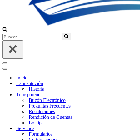
Buscar...
Menú
de
Menú
navegación
de
Inicio
navegación
La institución
Historia
Transparencia
Buzón Electrónico
Preguntas Frecuentes
Resoluciones
Rendición de Cuentas
Lotaip
Servicios
Formularios
Certificaciones