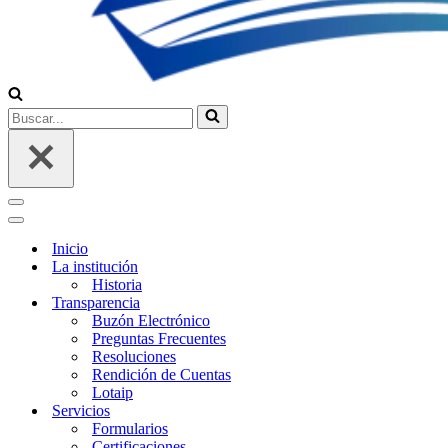
Buscar...
Menú
de
Menú
navegación
de
Inicio
navegación
La institución
Historia
Transparencia
Buzón Electrónico
Preguntas Frecuentes
Resoluciones
Rendición de Cuentas
Lotaip
Servicios
Formularios
Certificaciones