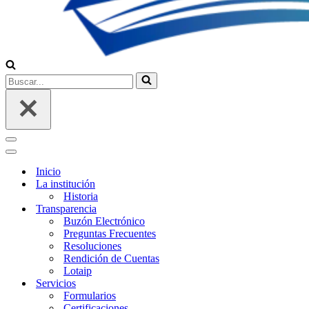
Buscar...
Menú
de
Menú
navegación
de
Inicio
navegación
La institución
Historia
Transparencia
Buzón Electrónico
Preguntas Frecuentes
Resoluciones
Rendición de Cuentas
Lotaip
Servicios
Formularios
Certificaciones