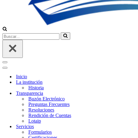
Buscar...
Menú
de
Menú
navegación
de
Inicio
navegación
La institución
Historia
Transparencia
Buzón Electrónico
Preguntas Frecuentes
Resoluciones
Rendición de Cuentas
Lotaip
Servicios
Formularios
Certificaciones