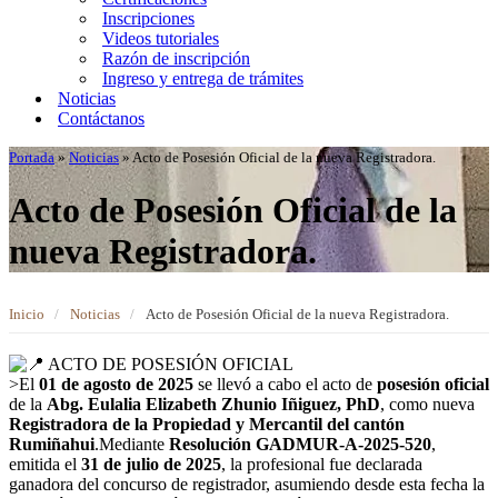
Inscripciones
Videos tutoriales
Razón de inscripción
Ingreso y entrega de trámites
Noticias
Contáctanos
Portada
»
Noticias
»
Acto de Posesión Oficial de la nueva Registradora.
Acto de Posesión Oficial de la
nueva Registradora.
Inicio
/
Noticias
/
Acto de Posesión Oficial de la nueva Registradora.
ACTO DE POSESIÓN OFICIAL
>El
01 de agosto de 2025
se llevó a cabo el acto de
posesión oficial
de la
Abg. Eulalia Elizabeth Zhunio Iñiguez, PhD
, como nueva
Registradora de la Propiedad y Mercantil del cantón
Rumiñahui
.Mediante
Resolución GADMUR-A-2025-520
,
emitida el
31 de julio de 2025
, la profesional fue declarada
ganadora del concurso de registrador, asumiendo desde esta fecha la