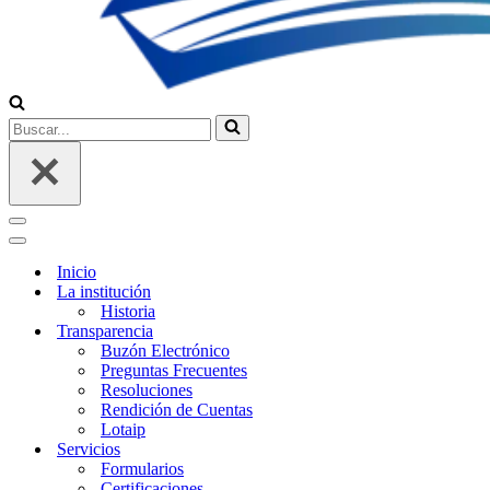
Buscar...
Menú
de
Menú
navegación
de
Inicio
navegación
La institución
Historia
Transparencia
Buzón Electrónico
Preguntas Frecuentes
Resoluciones
Rendición de Cuentas
Lotaip
Servicios
Formularios
Certificaciones