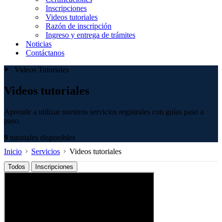
Inscripciones
Videos tutoriales
Razón de inscripción
Ingreso y entrega de trámites
Noticias
Contáctanos
Videos Tutoriales
Videos tutoriales
Aprende a utilizar nuestros servicios registrales con guías paso a
paso.
9
tutoriales disponibles
Inicio
Servicios
Videos tutoriales
Todos
Inscripciones