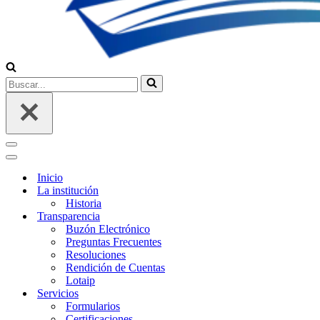
Buscar...
Menú
de
Menú
navegación
de
Inicio
navegación
La institución
Historia
Transparencia
Buzón Electrónico
Preguntas Frecuentes
Resoluciones
Rendición de Cuentas
Lotaip
Servicios
Formularios
Certificaciones