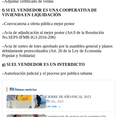
–
Adjuntar certificado de ventas
f) SI EL VENDEDOR ES UNA COOPERATIVA DE
VIVIENDA EN LIQUIDACIÓN
–
Convocatoria a oferta pública mejor postor
–
Acta de adjudicación al mejor postor (Art.9 de la Resolución
No.SEPS-IFMR-IGJ-2016-208)
–
Acta de sorteo de lotes aprobado por la asamblea general y planos
debidamente protocolizados (Art. 26 de la Ley de Economía
Popular y Solidaria)
g) SI EL VENDEDOR ES UN INTERDICTO
–
Autorización judicial y el proceso por publica subasta
Últimas noticias
CIERRE DE AÑO FISCAL 2025
5 Dic, 2025
Leer más →
Constatación de avance en la construcción