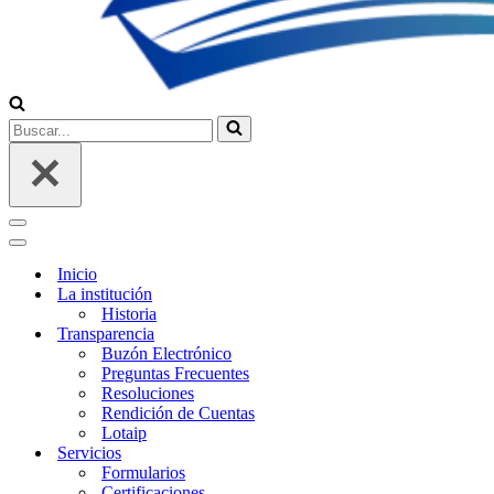
Buscar...
Menú
de
Menú
navegación
de
Inicio
navegación
La institución
Historia
Transparencia
Buzón Electrónico
Preguntas Frecuentes
Resoluciones
Rendición de Cuentas
Lotaip
Servicios
Formularios
Certificaciones