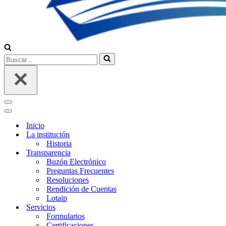
Buscar...
Menú
de
Menú
navegación
de
Inicio
navegación
La institución
Historia
Transparencia
Buzón Electrónico
Preguntas Frecuentes
Resoluciones
Rendición de Cuentas
Lotaip
Servicios
Formularios
Certificaciones